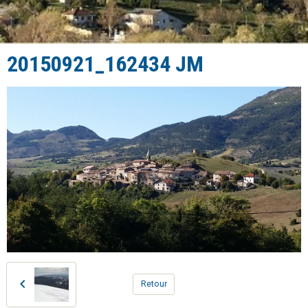
20150921_162434 JM
Retour