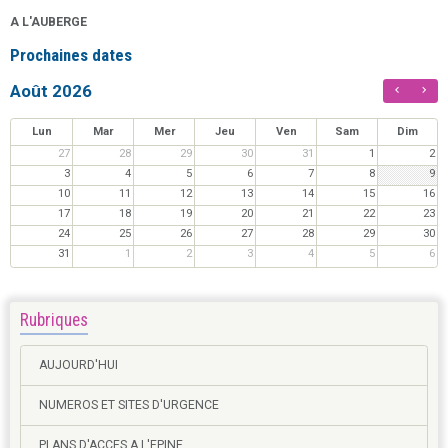
A L'AUBERGE
Prochaines dates
Août 2026
Lun
Mar
Mer
Jeu
Ven
Sam
Dim
27
28
29
30
31
1
2
3
4
5
6
7
8
9
10
11
12
13
14
15
16
17
18
19
20
21
22
23
24
25
26
27
28
29
30
31
1
2
3
4
5
6
Rubriques
AUJOURD'HUI
NUMEROS ET SITES D'URGENCE
PLANS D'ACCES A L'EPINE